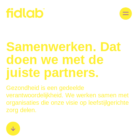
Overslaan en naar de inhoud gaan
Individu
Zorgverlener
Samenwerken. Dat
doen we met de
Hoe werkt Fidlab?
juiste partners.
Gezondheidsinzichten
Gezondheid is een gedeelde
Wetenschap
verantwoordelijkheid. We werken samen met
organisaties die onze visie op leefstijlgerichte
Netwerk
zorg delen.
Starten