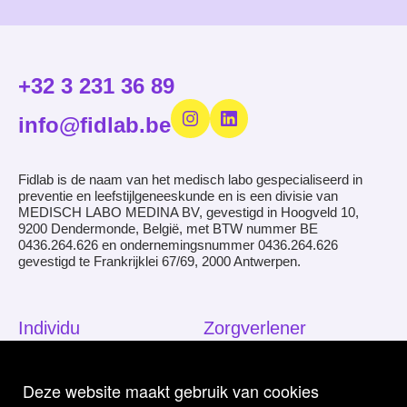
+32 3 231 36 89
info@fidlab.be
Fidlab is de naam van het medisch labo gespecialiseerd in
preventie en leefstijlgeneeskunde en is een divisie van
MEDISCH LABO MEDINA BV, gevestigd in Hoogveld 10,
9200 Dendermonde, België, met BTW nummer BE
0436.264.626 en ondernemingsnummer 0436.264.626
gevestigd te Frankrijklei 67/69, 2000 Antwerpen.
Individu
Zorgverlener
Hoe werkt Fidlab?
Hoe werkt Fidlab?
Deze website maakt gebruik van cookies
Wetenschap
Wetenschap